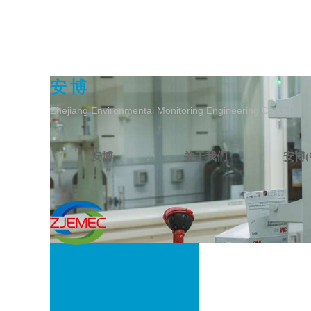
安博
Zhejiang Environmental Monitoring Engineering Co.Ltd.
安博
关于我们
安博(