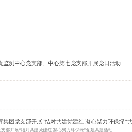
境监测中心党支部、中心第七党支部开展党日活动
集团党支部开展“结对共建党建红 凝心聚力环保绿”
支部开展“结对共建党建红 凝心聚力环保绿”党建共建活动