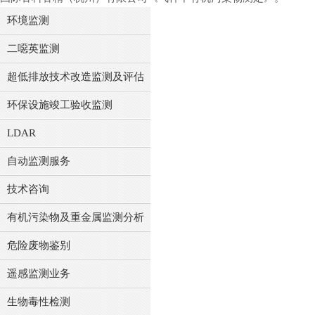
环境监测
二噁英监测
超低排放技术改造监测及评估
环保设施竣工验收监测
LDAR
自动监测服务
技术咨询
有机污染物及重金属监测分析
危险废物鉴别
遥感监测业务
生物毒性检测