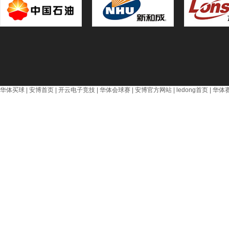
华体买球
|
安博首页
|
开云电子竞技
|
华体会球赛
|
安博官方网站
|
ledong首页
|
华体
邮 编：310012
Copyright by 安博 Allright Reserved
备案号:
浙ICP备15001661号