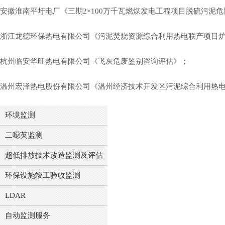
安徽淮南平圩电厂《三期2×100万千瓦燃煤发电工程项目脱硫污泥
浙江龙德环保热电有限公司《污泥焚烧资源综合利用热电联产项目
杭州临安华旺热电有限公司《飞灰危废鉴别咨询评估》；
温州宏泽热电股份有限公司《温州经济技术开发区污泥综合利用热
环境监测
二噁英监测
超低排放技术改造监测及评估
环保设施竣工验收监测
LDAR
自动监测服务