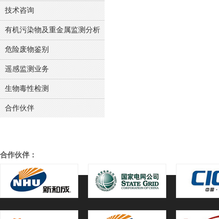
技术咨询
有机污染物及重金属监测分析
危险废物鉴别
遥感监测业务
生物毒性检测
合作伙伴
合作伙伴：